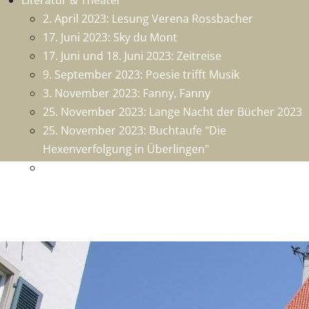
Literatur & Theater
2. April 2023: Lesung Verena Rossbacher
17. Juni 2023: Sky du Mont
17. Juni und 18. Juni 2023: Zeitreise
9. September 2023: Poesie trifft Musik
3. November 2023: Fanny, Fanny
25. November 2023: Lange Nacht der Bücher 2023
25. November 2023: Buchtaufe "Die
Hexenverfolgung in Überlingen"
26. Nobember 2023: 1250 Jahre Überlingen - Die
Chronik