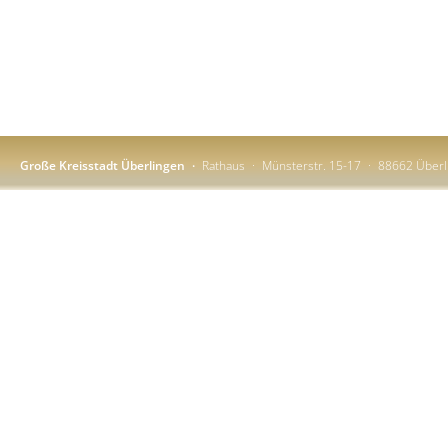
Große Kreisstadt Überlingen
Rathaus
Münsterstr. 15-17
88662 Überl