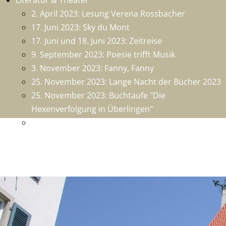
Literatur & Theater
2. April 2023: Lesung Verena Rossbacher
17. Juni 2023: Sky du Mont
17. Juni und 18. Juni 2023: Zeitreise
9. September 2023: Poesie trifft Musik
3. November 2023: Fanny, Fanny
25. November 2023: Lange Nacht der Bücher 2023
25. November 2023: Buchtaufe "Die
Hexenverfolgung in Überlingen"
26. Nobember 2023: 1250 Jahre Überlingen - Die
Chronik