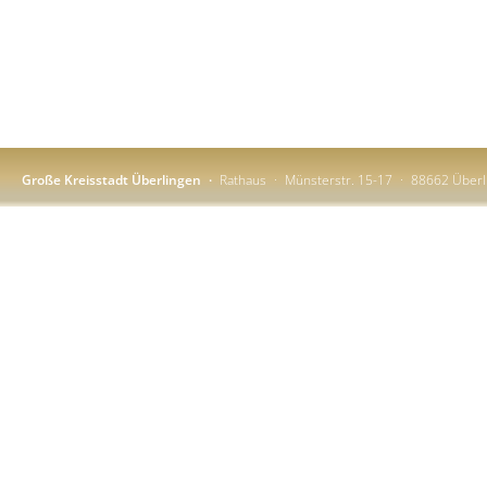
Große Kreisstadt Überlingen
Rathaus
Münsterstr. 15-17
88662 Überl