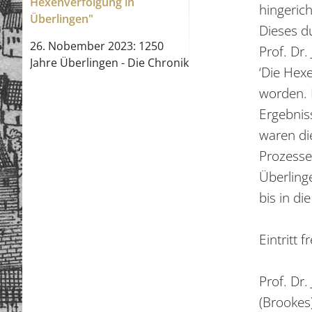
Hexenverfolgung in
hingerich
Überlingen"
Dieses d
26. Nobember 2023: 1250
Prof. Dr
Jahre Überlingen - Die Chronik
‘Die Hex
worden. 
Ergebnis
waren di
Prozesse
Überling
bis in d
Eintritt f
Prof. Dr.
(Brookes