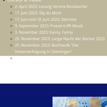
Literatur & Theater
2. April 2023: Lesung Verena Rossbacher
17. Juni 2023: Sky du Mont
17. Juni und 18. Juni 2023: Zeitreise
9. September 2023: Poesie trifft Musik
3. November 2023: Fanny, Fanny
25. November 2023: Lange Nacht der Bücher 2023
25. November 2023: Buchtaufe "Die
Hexenverfolgung in Überlingen"
26. Nobember 2023: 1250 Jahre Überlingen - Die
Chronik