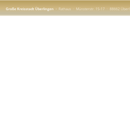
Große Kreisstadt Überlingen
Rathaus
Münsterstr. 15-17
88662 Überl