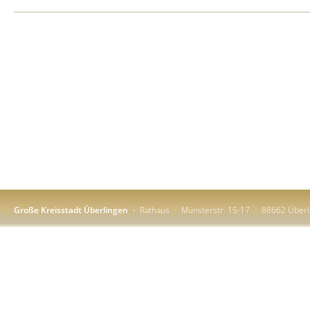
Große Kreisstadt Überlingen
Rathaus
Münsterstr. 15-17
88662 Überl