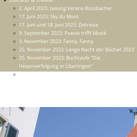
Literatur & Theater
2. April 2023: Lesung Verena Rossbacher
17. Juni 2023: Sky du Mont
17. Juni und 18. Juni 2023: Zeitreise
9. September 2023: Poesie trifft Musik
3. November 2023: Fanny, Fanny
25. November 2023: Lange Nacht der Bücher 2023
25. November 2023: Buchtaufe "Die
Hexenverfolgung in Überlingen"
26. Nobember 2023: 1250 Jahre Überlingen - Die
Chronik