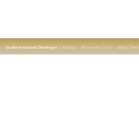
Große Kreisstadt Überlingen
Rathaus
Münsterstr. 15-17
88662 Überl